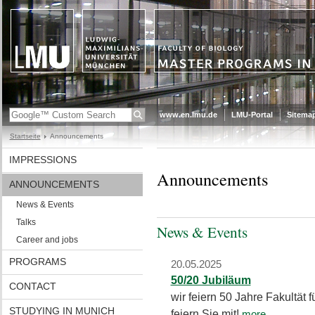
www.en.lmu.de
LMU-Portal
Sitema
Startseite
Announcements
IMPRESSIONS
Announcements
ANNOUNCEMENTS
News & Events
Talks
News & Events
Career and jobs
PROGRAMS
20.05.2025
50/20 Jubiläum
CONTACT
wir feiern 50 Jahre Fakultät
STUDYING IN MUNICH
feiern Sie mit!
more